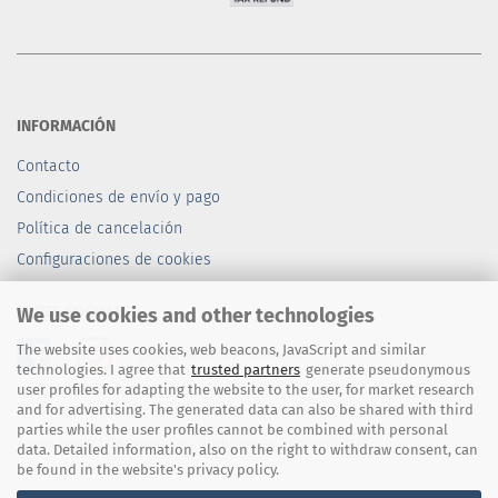
INFORMACIÓN
Contacto
Condiciones de envío y pago
Política de cancelación
Configuraciones de cookies
REDES SOCIALES
We use cookies and other technologies
The website uses cookies, web beacons, JavaScript and similar
technologies. I agree that
trusted partners
generate pseudonymous
user profiles for adapting the website to the user, for market research
and for advertising. The generated data can also be shared with third
parties while the user profiles cannot be combined with personal
Aviso legal
|
Términos y condiciones
|
Privacidad
data. Detailed information, also on the right to withdraw consent, can
be found in the website's privacy policy.