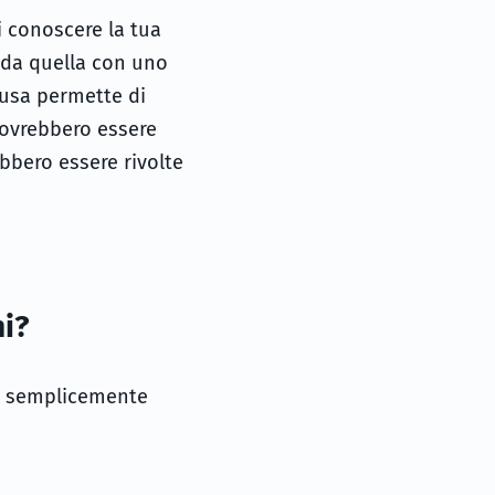
i conoscere la tua
a da quella con uno
lusa permette di
dovrebbero essere
ebbero essere rivolte
i?
i, semplicemente