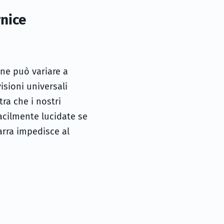
rnice
one può variare a
isioni universali
ra che i nostri
acilmente lucidate se
tarra impedisce al