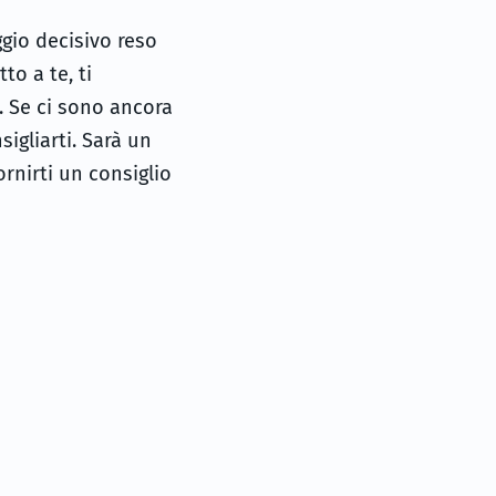
ggio decisivo reso
to a te, ti
o. Se ci sono ancora
sigliarti. Sarà un
ornirti un consiglio