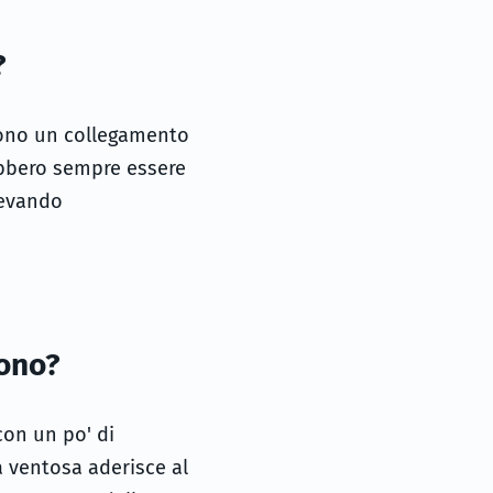
?
scono un collegamento
rebbero sempre essere
llevando
cono?
con un po' di
a ventosa aderisce al