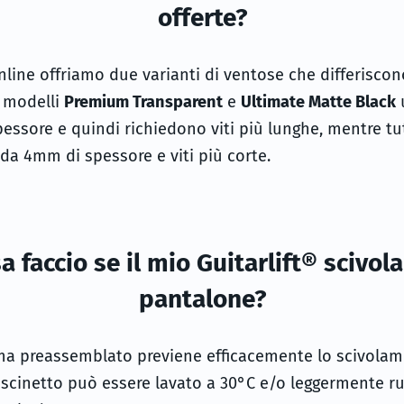
offerte?
line offriamo due varianti di ventose che differiscon
I modelli
Premium Transparent
e
Ultimate Matte Black
u
essore e quindi richiedono viti più lunghe, mentre tutt
 da 4mm di spessore e viti più corte.
a faccio se il mio Guitarlift® scivola
pantalone?
a preassemblato previene efficacemente lo scivolame
cuscinetto può essere lavato a 30°C e/o leggermente r