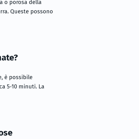
a o porosa della
tarra. Queste possono
mate?
, è possibile
ca 5-10 minuti. La
tose