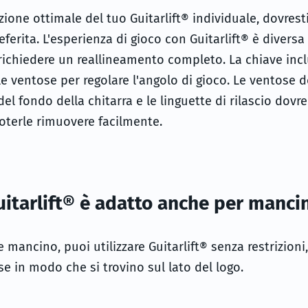
zione ottimale del tuo Guitarlift® individuale, dovrest
eferita. L'esperienza di gioco con Guitarlift® è divers
richiedere un reallineamento completo. La chiave inc
le ventose per regolare l'angolo di gioco. Le ventose 
del fondo della chitarra e le linguette di rilascio dovr
poterle rimuovere facilmente.
uitarlift® è adatto anche per mancin
mancino, puoi utilizzare Guitarlift® senza restrizion
e in modo che si trovino sul lato del logo.